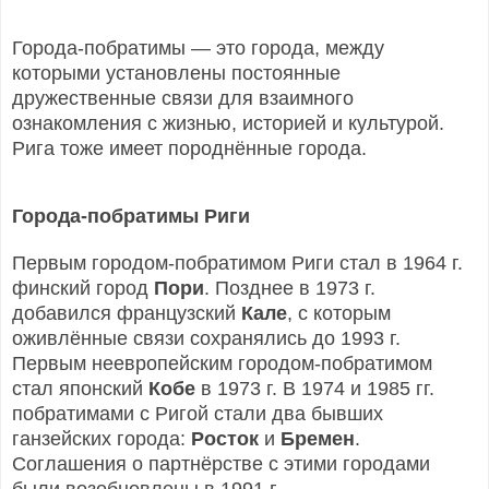
Города-побратимы — это города, между
которыми установлены постоянные
дружественные связи для взаимного
ознакомления с жизнью, историей и культурой.
Рига тоже имеет породнённые города.
Города-побратимы Риги
Первым городом-побратимом Риги стал в 1964 г.
финский город
Пори
. Позднее в 1973 г.
добавился французский
Кале
, с которым
оживлённые связи сохранялись до 1993 г.
Первым неевропейским городом-побратимом
стал японский
Кобе
в 1973 г. В 1974 и 1985 гг.
побратимами с Ригой стали два бывших
ганзейских города:
Росток
и
Бремен
.
Соглашения о партнёрстве с этими городами
были возобновлены в 1991 г.