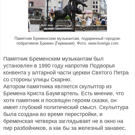
Памятник Бременским музыкантам, подаренный городом-
побратимом Бремен (Германия). Фото: www.liveriga.com
Памятник Бременским музыкантам был
установлен в 1990 году напротив Подворья
конвента у алтарной части церкви Святого Петра
со стороны улицы Скарню.
Автором памятника является скульптор из
Бремена Криста Баумгартель. Есть мнение, что
хотя памятник и посвящен героям сказки, он
имеет глубокий политический смысл. Скульптура
была создана во время перестройки, и
бременская четверка заглядывает не в окно на
пир разбойников, а как бы за железный занавес.