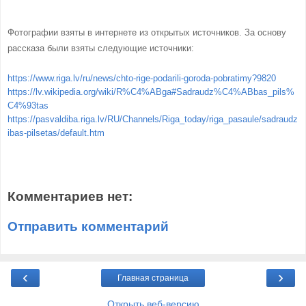
Фотографии взяты в интернете из открытых источников. За основу
рассказа были взяты следующие источники:
https://www.riga.lv/ru/news/chto-rige-podarili-goroda-pobratimy?9820
https://lv.wikipedia.org/wiki/R%C4%ABga#Sadraudz%C4%ABbas_pils%
C4%93tas
https://pasvaldiba.riga.lv/RU/Channels/Riga_today/riga_pasaule/sadraudz
ibas-pilsetas/default.htm
Комментариев нет:
Отправить комментарий
‹
›
Главная страница
Открыть веб-версию