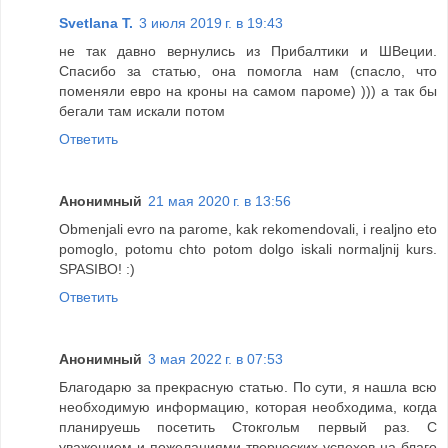
Svetlana T.
3 июля 2019 г. в 19:43
не так давно вернулись из Прибалтики и ШВеции.
Спасибо за статью, она помогла нам (спасло, что
поменяли евро на кроны на самом пароме) ))) а так бы
бегали там искали потом
Ответить
Анонимный
21 мая 2020 г. в 13:56
Obmenjali evro na parome, kak rekomendovali, i realjno eto
pomoglo, potomu chto potom dolgo iskali normaljnij kurs.
SPASIBO! :)
Ответить
Анонимный
3 мая 2022 г. в 07:53
Благодарю за прекрасную статью. По сути, я нашла всю
необходимую информацию, которая необходима, когда
планируешь посетить Стокгольм первый раз. С
уважением и пожеланиями творческих успехов на благо