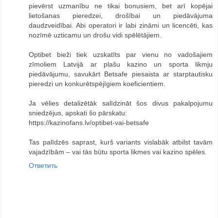
pievērst uzmanību ne tikai bonusiem, bet arī kopējai
lietošanas pieredzei, drošībai un piedāvājuma
daudzveidībai. Abi operatori ir labi zināmi un licencēti, kas
nozīmē uzticamu un drošu vidi spēlētājiem.
Optibet bieži tiek uzskatīts par vienu no vadošajiem
zīmoliem Latvijā ar plašu kazino un sporta likmju
piedāvājumu, savukārt Betsafe piesaista ar starptautisku
pieredzi un konkurētspējīgiem koeficientiem.
Ja vēlies detalizētāk salīdzināt šos divus pakalpojumu
sniedzējus, apskati šo pārskatu:
https://kazinofans.lv/optibet-vai-betsafe
Tas palīdzēs saprast, kurš variants vislabāk atbilst tavām
vajadzībām – vai tās būtu sporta likmes vai kazino spēles.
Ответить