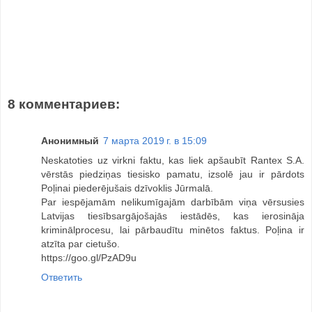
8 комментариев:
Анонимный
7 марта 2019 г. в 15:09
Neskatoties uz virkni faktu, kas liek apšaubīt Rantex S.A.
vērstās piedziņas tiesisko pamatu, izsolē jau ir pārdots
Poļinai piederējušais dzīvoklis Jūrmalā.
Par iespējamām nelikumīgajām darbībām viņa vērsusies
Latvijas tiesībsargājošajās iestādēs, kas ierosināja
kriminālprocesu, lai pārbaudītu minētos faktus. Poļina ir
atzīta par cietušo.
https://goo.gl/PzAD9u
Ответить