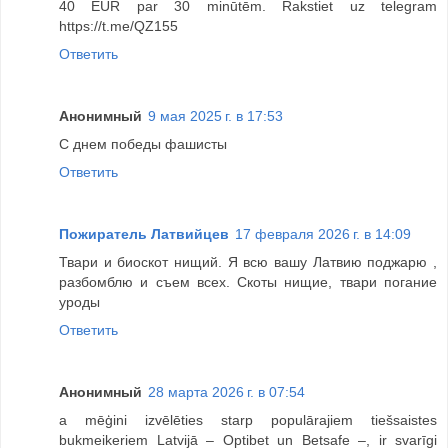
40 EUR par 30 minūtēm. Rakstiet uz telegram
https://t.me/QZ155
Ответить
Анонимный
9 мая 2025 г. в 17:53
С днем победы фашисты
Ответить
Пожиратель Латвийцев
17 февраля 2026 г. в 14:09
Твари и биоскот нищий. Я всю вашу Латвию поджарю ,
разбомблю и съем всех. Скоты нищие, твари погание
уроды
Ответить
Анонимный
28 марта 2026 г. в 07:54
a mēģini izvēlēties starp populārajiem tiešsaistes
bukmeikeriem Latvijā – Optibet un Betsafe –, ir svarīgi