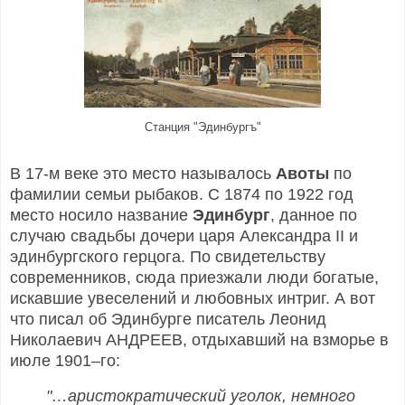
Станция "Эдинбургъ"
В 17-м веке это место называлось
Авоты
по
фамилии семьи рыбаков. С 1874 по 1922 год
место носило название
Эдинбург
, данное по
случаю свадьбы дочери царя Александра II и
эдинбургского герцога. По свидетельству
современников, сюда приезжали люди богатые,
искавшие увеселений и любовных интриг. А вот
что писал об Эдинбурге писатель Леонид
Николаевич АНДРЕЕВ, отдыхавший на взморье в
июле 1901–го:
"…аристократический уголок, немного