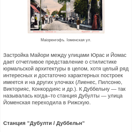
Маiоренгофъ. Iоменская ул.
Застройка Майори между улицами Юрас и Йомас
дает отчетливое представление о стилистике
юрмальской архитектуры в целом, хотя целый ряд
интересных и достаточно характерных построек
имеется и на других улочках (Лиенес, Пилсоню,
Викторияс, Конкордияс и др.). К Дуббельну — так
называлась когда–то станция Дубулты — улица
Йоменская переходила в Рижскую.
Станция "Дубулти / Дуббельн"