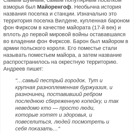
Самым шумным, самым популярным поселком
взморья был
Майоренгоф
. Необычна история
названия поселка и станции. Изначально это
территория поселка Вилдене, купленная бароном
фон Фирксом в качестве майората (17-й век) и
вплоть до первой мировой войны остававшаяся
во владении фон Фирксов. Барон был майором в
армии польского короля. Его поместье стали
называть поместьем майора, а затем название
распространилось на окрестную территорию.
Андреев пишет:
"…самый пестрый городок. Тут и
крупная разноплеменная буржуазия, и
разночинец, поставивший ребром
последнюю сбереженную копейку, и так
неведомо кто — просто люди,
которые хотят и здоровья, и
повеселиться, людей посмотреть и
себя показать…"