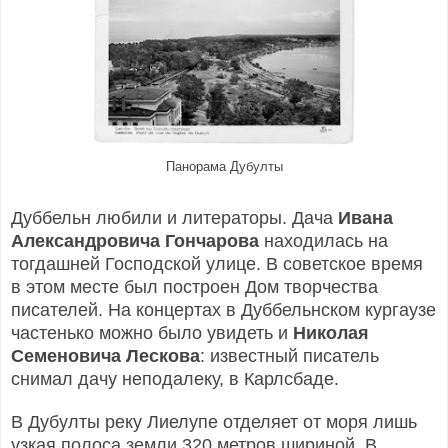
Панорама Дубулты
Дуббельн любили и литераторы. Дача
Ивана
Александровича Гончарова
находилась на
тогдашней Господской улице. В советское время
в этом месте был построен Дом творчества
писателей. На концертах в Дуббельнском кургаузе
частенько можно было увидеть и
Николая
Семеновича Лескова
: известный писатель
снимал дачу неподалеку, в Карлсбаде.
В Дубулты реку Лиелупе отделяет от моря лишь
узкая полоса земли 320 метров шириной. В