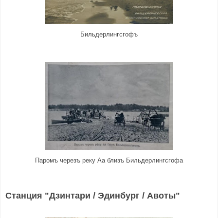
Бильдерлингсгофъ
Паромъ черезъ реку Аа близъ Бильдерлингсгофа
Станция "Дзинтари / Эдинбург / Авоты"