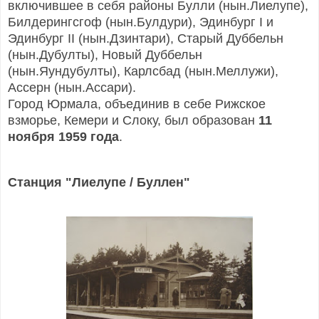
включившее в себя районы Булли (нын.Лиелупе),
Билдерингсгоф (нын.Булдури), Эдинбург I и
Эдинбург II (нын.Дзинтари), Старый Дуббельн
(нын.Дубулты), Новый Дуббельн
(нын.Яундубулты), Карлсбад (нын.Меллужи),
Ассерн (нын.Ассари).
Город Юрмала, объединив в себе Рижское
взморье, Кемери и Слоку, был образован
11
ноября 1959 года
.
С
танция "Лиелупе / Буллен"