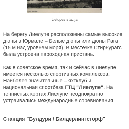
Lielupes stacija
На берегу Лиелупе расположены самые высокие
дюны в Юрмале – Белые дюны или дюны Рага
(15 м над уровнем моря). В местечке Стирнурагс
была устроена пароходная пристань.
Как в советское время, так и сейчас в Лиелупе
имеется несколько спортивных комплексов.
Наиболее значительные – яхтклуб и
национальная спортбаза
ГТЦ "Лиелупе"
. На
теннисных кортах Лиелупе неоднократно
устраивались международные соревнования.
Станция "Булдури / Билдерлингсгорф"